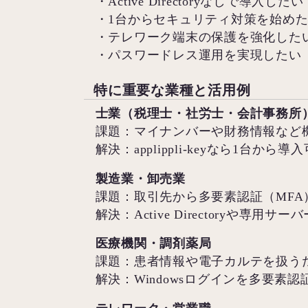
・Active Directoryなしで導入した
・1台からセキュリティ対策を始め
・テレワーク端末の保護を強化した
・パスワードレス運用を実現したい
特に重要な業種と活用例
士業（税理士・社労士・会計事務所
課題：マイナンバーや財務情報など
解決：applippli-keyなら1
製造業・卸売業
課題：取引先から多要素認証（MF
解決：Active Directoryや専
医療機関・調剤薬局
課題：患者情報や電子カルテを扱う
解決：Windowsログインを多要